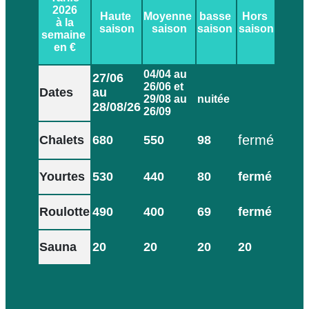
2026
Haute
Moyenne
basse
Hors
à la
saison
saison
saison
saison
semaine​
en €
04/04 au
27/06
26/06 et
Dates
au
29/08 au
nuitée
28/08/26
26/09
fermé
Chalets
680
550
98
Yourtes
530
440
80
fermé
Roulotte
490
400
69
fermé
Sauna
20
20
20
20