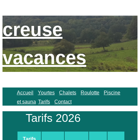
creuse
vacances
Accueil
Yourtes
Chalets
Roulotte
Piscine
et sauna
Tarifs
Contact
Tarifs 2026
Tarifs