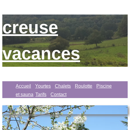
creuse
vacances
Accueil
Yourtes
Chalets
Roulotte
Piscine
et sauna
Tarifs
Contact