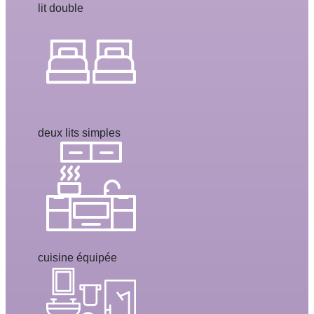
lit double
deux lits simples
cuisine équipée